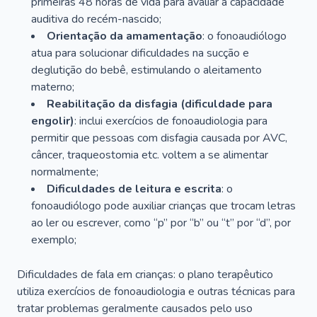
primeiras 48 horas de vida para avaliar a capacidade
auditiva do recém-nascido;
Orientação da amamentação
: o fonoaudiólogo
atua para solucionar dificuldades na sucção e
deglutição do bebê, estimulando o aleitamento
materno;
Reabilitação da disfagia (dificuldade para
engolir)
: inclui exercícios de fonoaudiologia para
permitir que pessoas com disfagia causada por AVC,
câncer, traqueostomia etc. voltem a se alimentar
normalmente;
Dificuldades de leitura e escrita
: o
fonoaudiólogo pode auxiliar crianças que trocam letras
ao ler ou escrever, como “p” por “b” ou “t” por “d”, por
exemplo;
Dificuldades de fala em crianças: o plano terapêutico
utiliza exercícios de fonoaudiologia e outras técnicas para
tratar problemas geralmente causados pelo uso