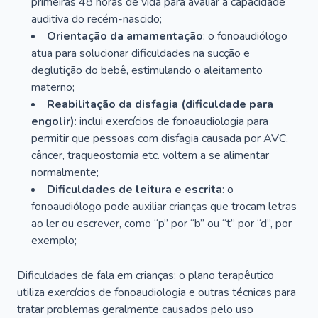
primeiras 48 horas de vida para avaliar a capacidade
auditiva do recém-nascido;
Orientação da amamentação
: o fonoaudiólogo
atua para solucionar dificuldades na sucção e
deglutição do bebê, estimulando o aleitamento
materno;
Reabilitação da disfagia (dificuldade para
engolir)
: inclui exercícios de fonoaudiologia para
permitir que pessoas com disfagia causada por AVC,
câncer, traqueostomia etc. voltem a se alimentar
normalmente;
Dificuldades de leitura e escrita
: o
fonoaudiólogo pode auxiliar crianças que trocam letras
ao ler ou escrever, como “p” por “b” ou “t” por “d”, por
exemplo;
Dificuldades de fala em crianças: o plano terapêutico
utiliza exercícios de fonoaudiologia e outras técnicas para
tratar problemas geralmente causados pelo uso