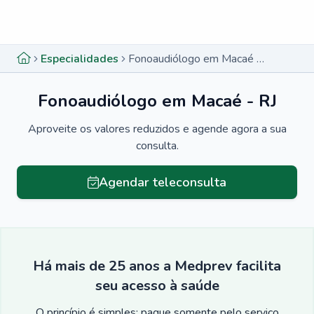
Menu lateral
Menu lateral
Especialidades
Fonoaudiólogo em Macaé - RJ
Fonoaudiólogo em Macaé - RJ
Aproveite os valores reduzidos e agende agora a sua
consulta.
Agendar teleconsulta
Há mais de 25 anos a Medprev facilita
seu acesso à saúde
O princípio é simples: pague somente pelo serviço