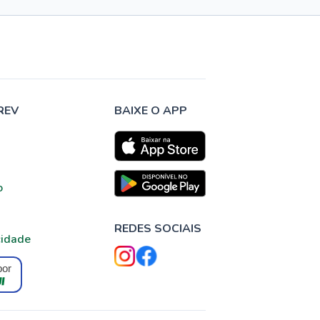
REV
BAIXE O APP
o
REDES SOCIAIS
cidade
por