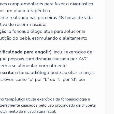
ames complementares para fazer o diagnóstico
por um plano terapêutico;
xame realizado nas primeiras 48 horas de vida
itiva do recém-nascido;
ção
: o fonoaudiólogo atua para solucionar
utição do bebê, estimulando o aleitamento
dificuldade para engolir)
: inclui exercícios de
 que pessoas com disfagia causada por AVC,
ltem a se alimentar normalmente;
escrita
: o fonoaudiólogo pode auxiliar crianças
rever, como “p” por “b” ou “t” por “d”, por
no terapêutico utiliza exercícios de fonoaudiologia e
s geralmente causados pelo uso prolongado de chupeta
lvimento da musculatura facial;