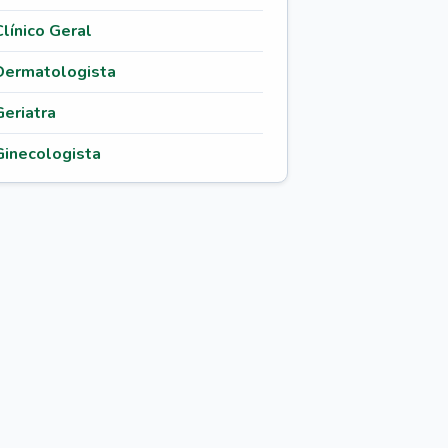
Clínico Geral
Dermatologista
Geriatra
Ginecologista