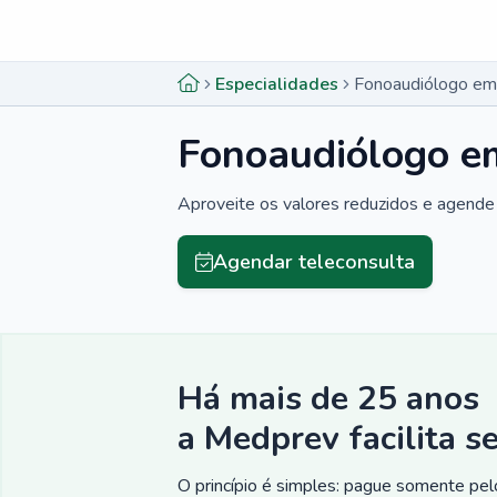
Menu lateral
Menu lateral
Especialidades
Fonoaudiólogo em
Fonoaudiólogo e
Aproveite os valores reduzidos e agende 
Agendar teleconsulta
Há mais de 25 anos
a Medprev facilita s
O princípio é simples: pague somente pelo