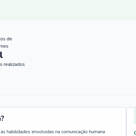
tos de
ames
l
 realizados
a?
a as habilidades envolvidas na comunicação humana