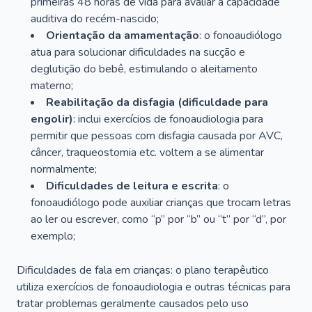
primeiras 48 horas de vida para avaliar a capacidade
auditiva do recém-nascido;
Orientação da amamentação
: o fonoaudiólogo
atua para solucionar dificuldades na sucção e
deglutição do bebê, estimulando o aleitamento
materno;
Reabilitação da disfagia (dificuldade para
engolir)
: inclui exercícios de fonoaudiologia para
permitir que pessoas com disfagia causada por AVC,
câncer, traqueostomia etc. voltem a se alimentar
normalmente;
Dificuldades de leitura e escrita
: o
fonoaudiólogo pode auxiliar crianças que trocam letras
ao ler ou escrever, como “p” por “b” ou “t” por “d”, por
exemplo;
Dificuldades de fala em crianças: o plano terapêutico
utiliza exercícios de fonoaudiologia e outras técnicas para
tratar problemas geralmente causados pelo uso