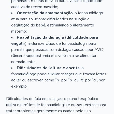
primeiras 48 horas de vida para avaliar a capacidade
auditiva do recém-nascido;
Orientação da amamentação
: o fonoaudiólogo
atua para solucionar dificuldades na sucção e
deglutição do bebê, estimulando o aleitamento
materno;
Reabilitação da disfagia (dificuldade para
engolir)
: inclui exercícios de fonoaudiologia para
permitir que pessoas com disfagia causada por AVC,
câncer, traqueostomia etc. voltem a se alimentar
normalmente;
Dificuldades de leitura e escrita
: o
fonoaudiólogo pode auxiliar crianças que trocam letras
ao ler ou escrever, como “p” por “b” ou “t” por “d”, por
exemplo;
Dificuldades de fala em crianças: o plano terapêutico
utiliza exercícios de fonoaudiologia e outras técnicas para
tratar problemas geralmente causados pelo uso