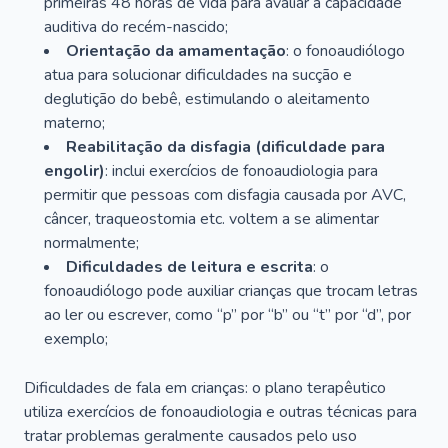
primeiras 48 horas de vida para avaliar a capacidade
auditiva do recém-nascido;
Orientação da amamentação
: o fonoaudiólogo
atua para solucionar dificuldades na sucção e
deglutição do bebê, estimulando o aleitamento
materno;
Reabilitação da disfagia (dificuldade para
engolir)
: inclui exercícios de fonoaudiologia para
permitir que pessoas com disfagia causada por AVC,
câncer, traqueostomia etc. voltem a se alimentar
normalmente;
Dificuldades de leitura e escrita
: o
fonoaudiólogo pode auxiliar crianças que trocam letras
ao ler ou escrever, como “p” por “b” ou “t” por “d”, por
exemplo;
Dificuldades de fala em crianças: o plano terapêutico
utiliza exercícios de fonoaudiologia e outras técnicas para
tratar problemas geralmente causados pelo uso