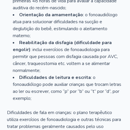
primeiras 48 horas de vida para avaliar a capacidade
auditiva do recém-nascido;
Orientação da amamentação
: o fonoaudiólogo
atua para solucionar dificuldades na sucção e
deglutição do bebê, estimulando o aleitamento
materno;
Reabilitação da disfagia (dificuldade para
engolir)
: inclui exercícios de fonoaudiologia para
permitir que pessoas com disfagia causada por AVC,
câncer, traqueostomia etc. voltem a se alimentar
normalmente;
Dificuldades de leitura e escrita
: o
fonoaudiólogo pode auxiliar crianças que trocam letras
ao ler ou escrever, como “p” por “b” ou “t” por “d”, por
exemplo;
Dificuldades de fala em crianças: o plano terapêutico
utiliza exercícios de fonoaudiologia e outras técnicas para
tratar problemas geralmente causados pelo uso