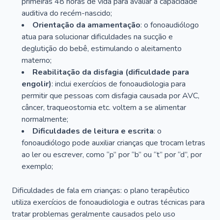
primeiras 48 horas de vida para avaliar a capacidade
auditiva do recém-nascido;
Orientação da amamentação
: o fonoaudiólogo
atua para solucionar dificuldades na sucção e
deglutição do bebê, estimulando o aleitamento
materno;
Reabilitação da disfagia (dificuldade para
engolir)
: inclui exercícios de fonoaudiologia para
permitir que pessoas com disfagia causada por AVC,
câncer, traqueostomia etc. voltem a se alimentar
normalmente;
Dificuldades de leitura e escrita
: o
fonoaudiólogo pode auxiliar crianças que trocam letras
ao ler ou escrever, como “p” por “b” ou “t” por “d”, por
exemplo;
Dificuldades de fala em crianças: o plano terapêutico
utiliza exercícios de fonoaudiologia e outras técnicas para
tratar problemas geralmente causados pelo uso