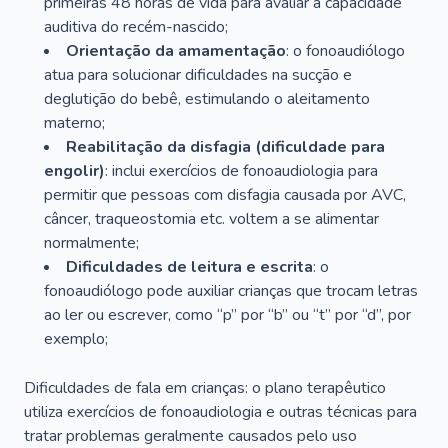
primeiras 48 horas de vida para avaliar a capacidade
auditiva do recém-nascido;
Orientação da amamentação
: o fonoaudiólogo
atua para solucionar dificuldades na sucção e
deglutição do bebê, estimulando o aleitamento
materno;
Reabilitação da disfagia (dificuldade para
engolir)
: inclui exercícios de fonoaudiologia para
permitir que pessoas com disfagia causada por AVC,
câncer, traqueostomia etc. voltem a se alimentar
normalmente;
Dificuldades de leitura e escrita
: o
fonoaudiólogo pode auxiliar crianças que trocam letras
ao ler ou escrever, como “p” por “b” ou “t” por “d”, por
exemplo;
Dificuldades de fala em crianças: o plano terapêutico
utiliza exercícios de fonoaudiologia e outras técnicas para
tratar problemas geralmente causados pelo uso