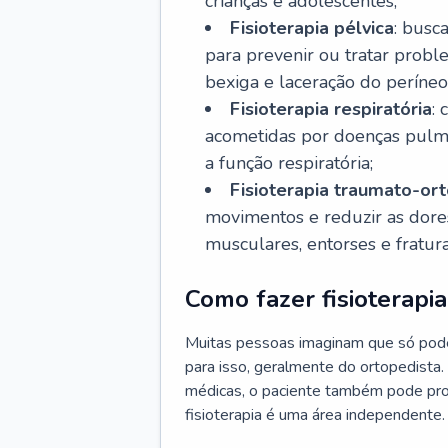
crianças e adolescentes;
Fisioterapia pélvica
: busc
para prevenir ou tratar probl
bexiga e laceração do períneo
Fisioterapia respiratória
: 
acometidas por doenças pulm
a função respiratória;
Fisioterapia traumato-or
movimentos e reduzir as dore
musculares, entorses e fratura
Como fazer fisioterapia
Muitas pessoas imaginam que só pode
para isso, geralmente do ortopedista
médicas, o paciente também pode procu
fisioterapia é uma área independente.