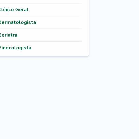
Clínico Geral
Dermatologista
Geriatra
Ginecologista