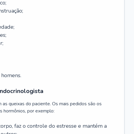
co;
nstruação;
edade;
es;
r;
m homens.
ndocrinologista
m as queixas do paciente. Os mais pedidos são os
s hormônios, por exemplo:
 corpo, faz o controle do estresse e mantém a