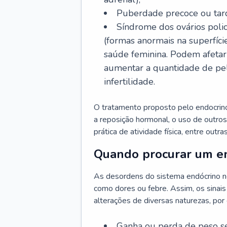
Puberdade precoce ou tard
Síndrome dos ovários policí
(formas anormais na superfíci
saúde feminina. Podem afetar 
aumentar a quantidade de pelo
infertilidade.
O tratamento proposto pelo endocrinol
a reposição hormonal, o uso de outro
prática de atividade física, entre outr
Quando procurar um en
As desordens do sistema endócrino n
como dores ou febre. Assim, os sinais
alterações de diversas naturezas, por
Ganha ou perda de peso s