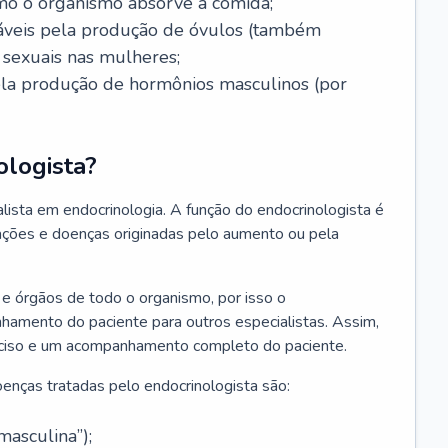
mo o organismo absorve a comida;
nsáveis pela produção de óvulos (também
sexuais nas mulheres;
pela produção de hormônios masculinos (por
ologista?
lista em endocrinologia. A função do endocrinologista é
erações e doenças originadas pelo aumento ou pela
e órgãos de todo o organismo, por isso o
nhamento do paciente para outros especialistas. Assim,
reciso e um acompanhamento completo do paciente.
enças tratadas pelo endocrinologista são:
asculina”);