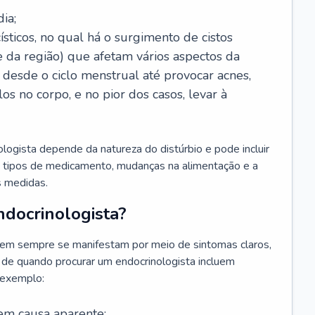
ia;
sticos, no qual há o surgimento de cistos
e da região) que afetam vários aspectos da
desde o ciclo menstrual até provocar acnes,
s no corpo, e no pior dos casos, levar à
ogista depende da natureza do distúrbio e pode incluir
s tipos de medicamento, mudanças na alimentação e a
as medidas.
docrinologista?
em sempre se manifestam por meio de sintomas claros,
 de quando procurar um endocrinologista incluem
 exemplo:
em causa aparente;