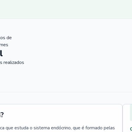
tos de
ames
l
 realizados
a?
ica que estuda o sistema endócrino, que é formado pelas