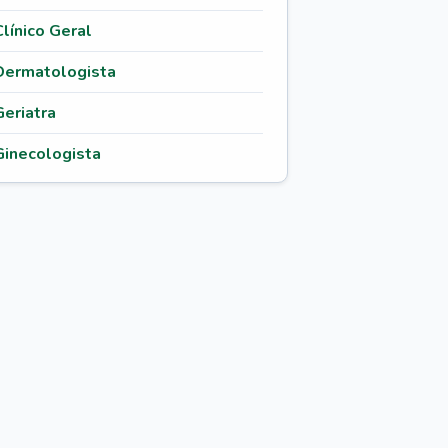
Clínico Geral
Dermatologista
Geriatra
Ginecologista