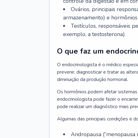
controle da digestão e em co
Ovários, principais respo
armazenamento) e hormônios 
Testículos, responsáveis 
exemplo, a testosterona).
O que faz um endocrin
O endocrinologista é o médico especia
prevenir, diagnosticar e tratar as alt
diminuição da produção hormonal.
Os hormônios podem afetar sistemas 
endocrinologista pode fazer o encami
pode realizar um diagnóstico mais p
Algumas das principais condições e do
Andropausa (“menopausa m