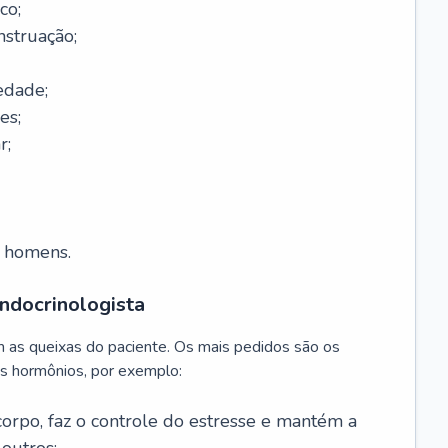
co;
nstruação;
edade;
es;
r;
m homens.
ndocrinologista
m as queixas do paciente. Os mais pedidos são os
s hormônios, por exemplo:
 corpo, faz o controle do estresse e mantém a