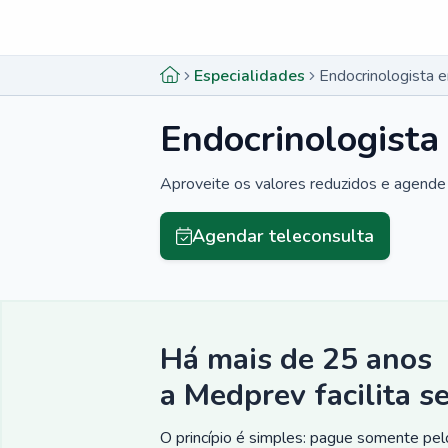
Menu lateral
Menu lateral
Especialidades
Endocrinologista 
Endocrinologista
Aproveite os valores reduzidos e agende 
Agendar teleconsulta
Há mais de 25 anos
a Medprev facilita s
O princípio é simples: pague somente pelo