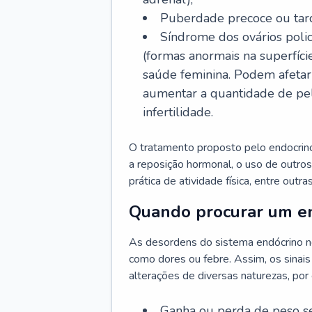
Puberdade precoce ou tard
Síndrome dos ovários policí
(formas anormais na superfíci
saúde feminina. Podem afetar 
aumentar a quantidade de pelo
infertilidade.
O tratamento proposto pelo endocrinol
a reposição hormonal, o uso de outro
prática de atividade física, entre outr
Quando procurar um en
As desordens do sistema endócrino n
como dores ou febre. Assim, os sinais
alterações de diversas naturezas, por
Ganha ou perda de peso s