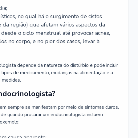
ia;
sticos, no qual há o surgimento de cistos
e da região) que afetam vários aspectos da
desde o ciclo menstrual até provocar acnes,
s no corpo, e no pior dos casos, levar à
ogista depende da natureza do distúrbio e pode incluir
s tipos de medicamento, mudanças na alimentação e a
as medidas.
docrinologista?
em sempre se manifestam por meio de sintomas claros,
 de quando procurar um endocrinologista incluem
 exemplo:
em causa aparente;