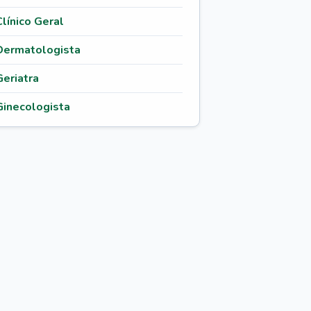
Clínico Geral
Dermatologista
Geriatra
Ginecologista