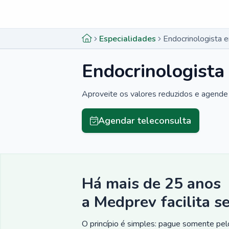
Menu lateral
Menu lateral
Especialidades
Endocrinologista 
Endocrinologist
Aproveite os valores reduzidos e agende 
Agendar teleconsulta
Há mais de 25 anos
a Medprev facilita s
O princípio é simples: pague somente pelo