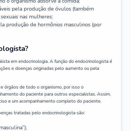
mo o organismo absorve a comida;
nsáveis pela produção de óvulos (também
sexuais nas mulheres;
pela produção de hormônios masculinos (por
ologista?
lista em endocrinologia. A função do endocrinologista é
erações e doenças originadas pelo aumento ou pela
e órgãos de todo o organismo, por isso o
nhamento do paciente para outros especialistas. Assim,
reciso e um acompanhamento completo do paciente.
enças tratadas pelo endocrinologista são:
asculina”);