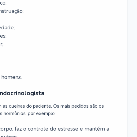
co;
nstruação;
edade;
es;
r;
m homens.
ndocrinologista
m as queixas do paciente. Os mais pedidos são os
s hormônios, por exemplo:
 corpo, faz o controle do estresse e mantém a