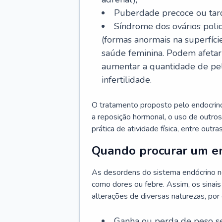
Puberdade precoce ou tard
Síndrome dos ovários policí
(formas anormais na superfíci
saúde feminina. Podem afetar 
aumentar a quantidade de pelo
infertilidade.
O tratamento proposto pelo endocrinol
a reposição hormonal, o uso de outro
prática de atividade física, entre outr
Quando procurar um en
As desordens do sistema endócrino n
como dores ou febre. Assim, os sinais
alterações de diversas naturezas, por
Ganha ou perda de peso s