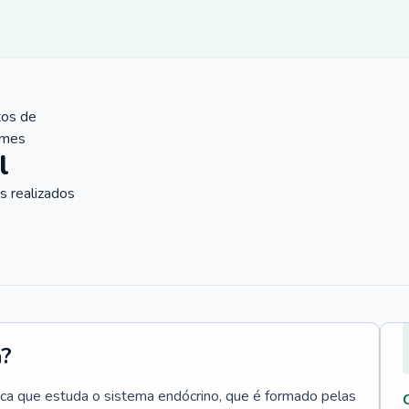
tos de
ames
l
 realizados
a?
ica que estuda o sistema endócrino, que é formado pelas