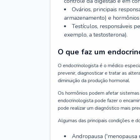
controle da digestão e em co
Ovários, principais respo
armazenamento) e hormônios 
Testículos, responsáveis 
exemplo, a testosterona).
O que faz um endocrin
O endocrinologista é o médico especia
prevenir, diagnosticar e tratar as alt
diminuição da produção hormonal.
Os hormônios podem afetar sistemas 
endocrinologista pode fazer o encami
pode realizar um diagnóstico mais p
Algumas das principais condições e do
Andropausa (“menopausa m