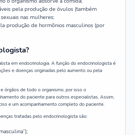
mo o organismo absorve a comida;
nsáveis pela produção de óvulos (também
sexuais nas mulheres;
pela produção de hormônios masculinos (por
ologista?
lista em endocrinologia. A função do endocrinologista é
erações e doenças originadas pelo aumento ou pela
e órgãos de todo o organismo, por isso o
nhamento do paciente para outros especialistas. Assim,
reciso e um acompanhamento completo do paciente.
enças tratadas pelo endocrinologista são:
asculina”);