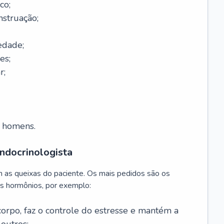
co;
nstruação;
edade;
es;
r;
m homens.
ndocrinologista
m as queixas do paciente. Os mais pedidos são os
s hormônios, por exemplo:
 corpo, faz o controle do estresse e mantém a