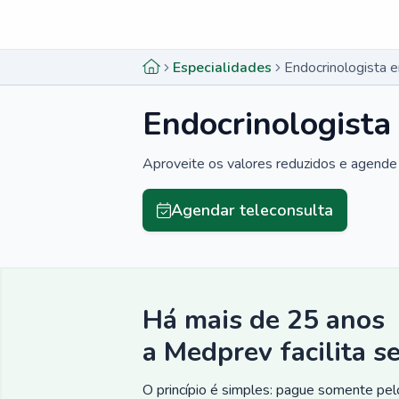
Menu lateral
Menu lateral
Especialidades
Endocrinologista 
Endocrinologista
Aproveite os valores reduzidos e agende 
Agendar teleconsulta
Há mais de 25 anos
a Medprev facilita s
O princípio é simples: pague somente pelo