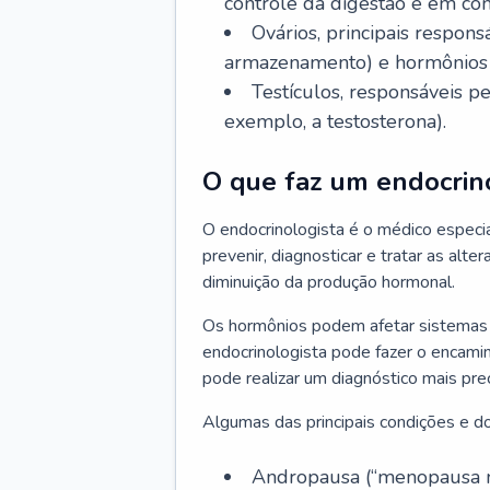
controle da digestão e em co
Ovários, principais respo
armazenamento) e hormônios 
Testículos, responsáveis 
exemplo, a testosterona).
O que faz um endocrin
O endocrinologista é o médico especia
prevenir, diagnosticar e tratar as alt
diminuição da produção hormonal.
Os hormônios podem afetar sistemas 
endocrinologista pode fazer o encami
pode realizar um diagnóstico mais p
Algumas das principais condições e do
Andropausa (“menopausa m