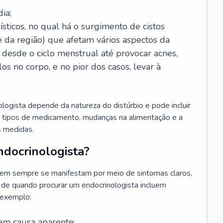
ia;
sticos, no qual há o surgimento de cistos
e da região) que afetam vários aspectos da
desde o ciclo menstrual até provocar acnes,
s no corpo, e no pior dos casos, levar à
ogista depende da natureza do distúrbio e pode incluir
s tipos de medicamento, mudanças na alimentação e a
as medidas.
docrinologista?
em sempre se manifestam por meio de sintomas claros,
 de quando procurar um endocrinologista incluem
 exemplo:
em causa aparente;