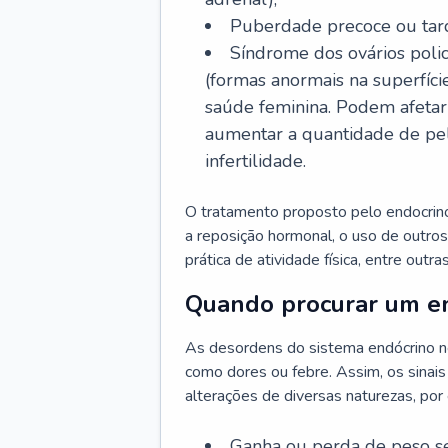
Puberdade precoce ou tard
Síndrome dos ovários policí
(formas anormais na superfíci
saúde feminina. Podem afetar 
aumentar a quantidade de pelo
infertilidade.
O tratamento proposto pelo endocrinol
a reposição hormonal, o uso de outro
prática de atividade física, entre outr
Quando procurar um en
As desordens do sistema endócrino n
como dores ou febre. Assim, os sinais
alterações de diversas naturezas, por
Ganha ou perda de peso s