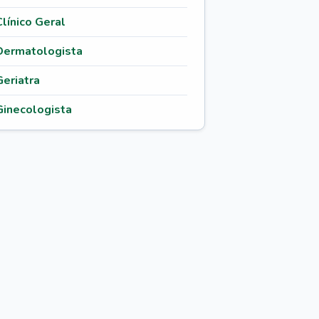
Clínico Geral
Dermatologista
Geriatra
Ginecologista