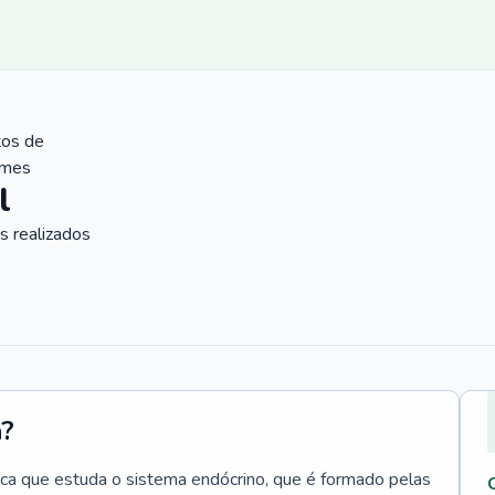
tos de
ames
l
 realizados
a?
ica que estuda o sistema endócrino, que é formado pelas