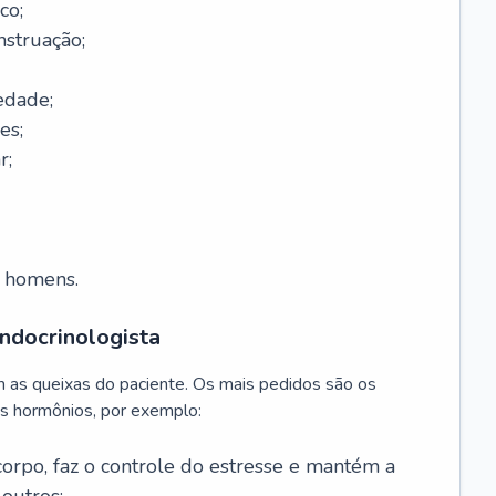
co;
nstruação;
edade;
es;
r;
m homens.
ndocrinologista
m as queixas do paciente. Os mais pedidos são os
s hormônios, por exemplo:
 corpo, faz o controle do estresse e mantém a