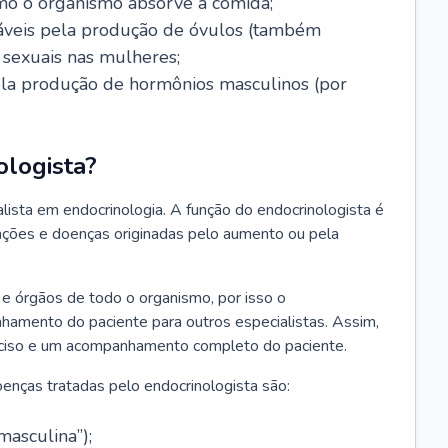
mo o organismo absorve a comida;
nsáveis pela produção de óvulos (também
sexuais nas mulheres;
pela produção de hormônios masculinos (por
ologista?
lista em endocrinologia. A função do endocrinologista é
erações e doenças originadas pelo aumento ou pela
e órgãos de todo o organismo, por isso o
nhamento do paciente para outros especialistas. Assim,
reciso e um acompanhamento completo do paciente.
enças tratadas pelo endocrinologista são:
asculina”);