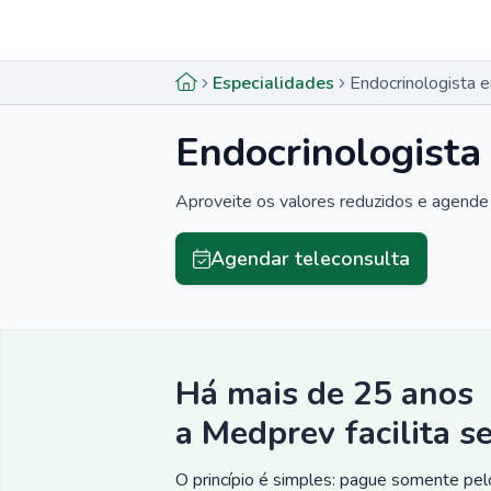
Menu lateral
Menu lateral
Especialidades
Endocrinologista 
Endocrinologista
Aproveite os valores reduzidos e agende 
Agendar teleconsulta
Há mais de 25 anos
a Medprev facilita s
O princípio é simples: pague somente pelo