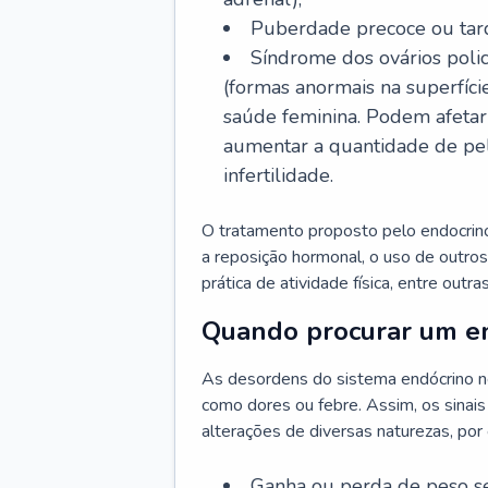
Puberdade precoce ou tard
Síndrome dos ovários policí
(formas anormais na superfíci
saúde feminina. Podem afetar 
aumentar a quantidade de pelo
infertilidade.
O tratamento proposto pelo endocrinol
a reposição hormonal, o uso de outro
prática de atividade física, entre outr
Quando procurar um en
As desordens do sistema endócrino n
como dores ou febre. Assim, os sinais
alterações de diversas naturezas, por
Ganha ou perda de peso s