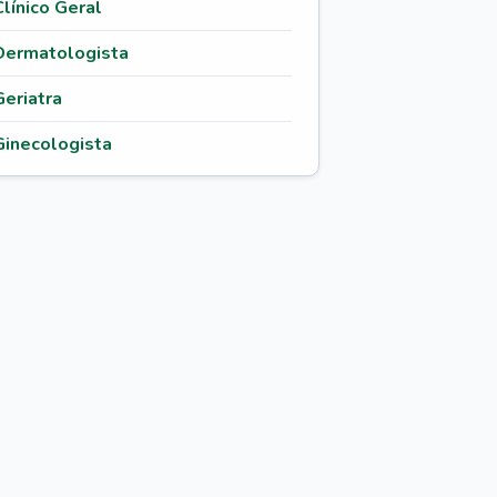
Clínico Geral
Dermatologista
Geriatra
Ginecologista