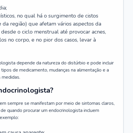
ia;
sticos, no qual há o surgimento de cistos
e da região) que afetam vários aspectos da
desde o ciclo menstrual até provocar acnes,
s no corpo, e no pior dos casos, levar à
ogista depende da natureza do distúrbio e pode incluir
s tipos de medicamento, mudanças na alimentação e a
as medidas.
docrinologista?
em sempre se manifestam por meio de sintomas claros,
 de quando procurar um endocrinologista incluem
 exemplo:
em causa aparente;