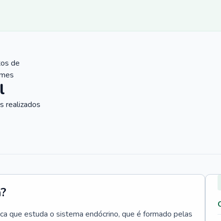
tos de
ames
l
 realizados
a?
ica que estuda o sistema endócrino, que é formado pelas