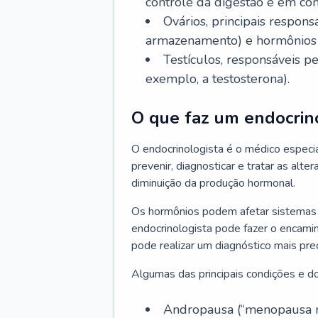
controle da digestão e em co
Ovários, principais respo
armazenamento) e hormônios 
Testículos, responsáveis 
exemplo, a testosterona).
O que faz um endocrin
O endocrinologista é o médico especia
prevenir, diagnosticar e tratar as alt
diminuição da produção hormonal.
Os hormônios podem afetar sistemas 
endocrinologista pode fazer o encami
pode realizar um diagnóstico mais p
Algumas das principais condições e do
Andropausa (“menopausa m