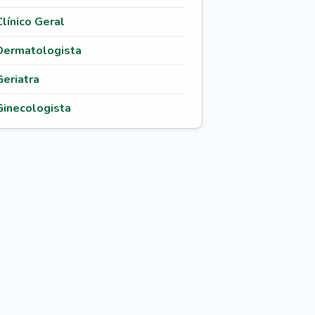
Clínico Geral
Dermatologista
Geriatra
Ginecologista