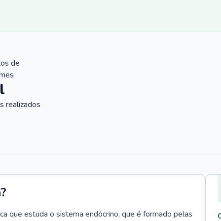
tos de
ames
l
 realizados
a?
ica que estuda o sistema endócrino, que é formado pelas