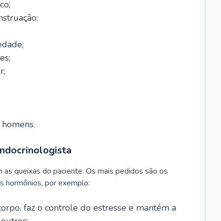
co;
nstruação;
edade;
es;
r;
m homens.
ndocrinologista
m as queixas do paciente. Os mais pedidos são os
s hormônios, por exemplo:
 corpo, faz o controle do estresse e mantém a