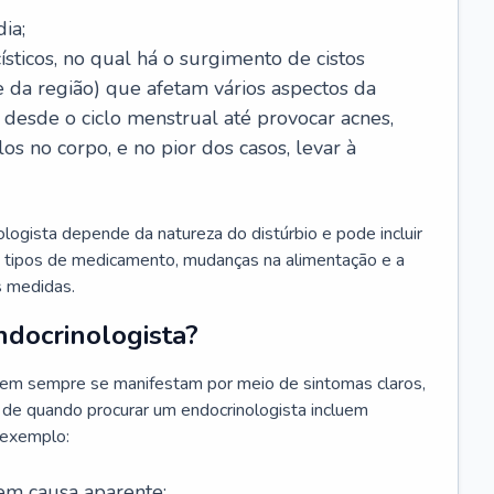
ia;
sticos, no qual há o surgimento de cistos
e da região) que afetam vários aspectos da
desde o ciclo menstrual até provocar acnes,
s no corpo, e no pior dos casos, levar à
ogista depende da natureza do distúrbio e pode incluir
s tipos de medicamento, mudanças na alimentação e a
as medidas.
docrinologista?
em sempre se manifestam por meio de sintomas claros,
 de quando procurar um endocrinologista incluem
 exemplo:
em causa aparente;