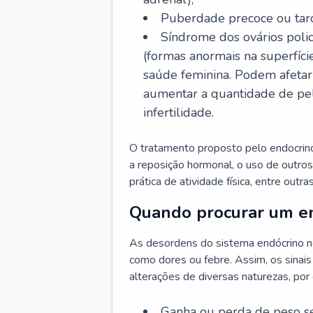
Puberdade precoce ou tard
Síndrome dos ovários policí
(formas anormais na superfíci
saúde feminina. Podem afetar 
aumentar a quantidade de pelo
infertilidade.
O tratamento proposto pelo endocrinol
a reposição hormonal, o uso de outro
prática de atividade física, entre outr
Quando procurar um en
As desordens do sistema endócrino n
como dores ou febre. Assim, os sinais
alterações de diversas naturezas, por
Ganha ou perda de peso s