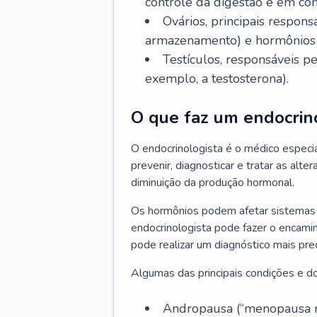
controle da digestão e em co
Ovários, principais respo
armazenamento) e hormônios 
Testículos, responsáveis 
exemplo, a testosterona).
O que faz um endocrin
O endocrinologista é o médico especia
prevenir, diagnosticar e tratar as alt
diminuição da produção hormonal.
Os hormônios podem afetar sistemas 
endocrinologista pode fazer o encami
pode realizar um diagnóstico mais p
Algumas das principais condições e do
Andropausa (“menopausa m