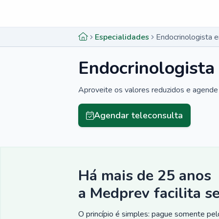
Menu lateral
Menu lateral
Especialidades
Endocrinologista 
Endocrinologista
Aproveite os valores reduzidos e agende 
Agendar teleconsulta
Há mais de 25 anos
a Medprev facilita s
O princípio é simples: pague somente pelo