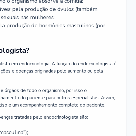
mo o organismo absorve a comida;
nsáveis pela produção de óvulos (também
sexuais nas mulheres;
pela produção de hormônios masculinos (por
ologista?
lista em endocrinologia. A função do endocrinologista é
erações e doenças originadas pelo aumento ou pela
e órgãos de todo o organismo, por isso o
nhamento do paciente para outros especialistas. Assim,
reciso e um acompanhamento completo do paciente.
enças tratadas pelo endocrinologista são:
asculina”);