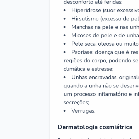
desconforto até feridas;
Hiperidrose (suor excessivo
Hirsutismo (excesso de pel
Manchas na pele e nas unh
Micoses de pele e de unha
Pele seca, oleosa ou muito 
Psoríase: doença que é re
regiões do corpo, podendo se
climática e estresse;
Unhas encravadas, origina
quando a unha não se desenvo
um processo inflamatório e i
secreções;
Verrugas.
Dermatologia cosmiátrica