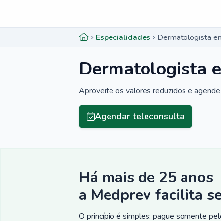
Menu lateral
Menu lateral
Especialidades
Dermatologista em
Dermatologista 
Aproveite os valores reduzidos e agende 
Agendar teleconsulta
Há mais de 25 anos
a Medprev facilita s
O princípio é simples: pague somente pelo