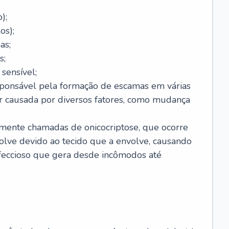
);
os);
as;
s;
sensível;
sponsável pela formação de escamas em várias
r causada por diversos fatores, como mudança
lmente chamadas de onicocriptose, que ocorre
lve devido ao tecido que a envolve, causando
nfeccioso que gera desde incômodos até