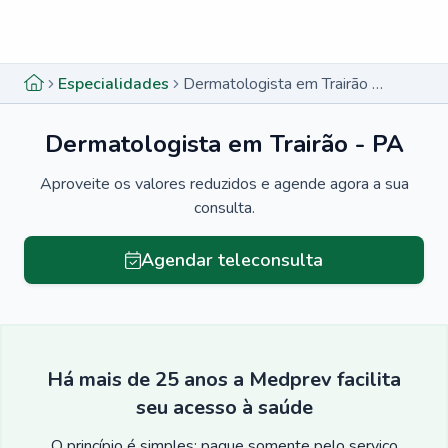
Menu lateral
Menu lateral
Especialidades
Dermatologista em Trairão - PA
Dermatologista em Trairão - PA
Aproveite os valores reduzidos e agende agora a sua
consulta.
Agendar teleconsulta
Há mais de 25 anos a Medprev facilita
seu acesso à saúde
O princípio é simples: pague somente pelo serviço