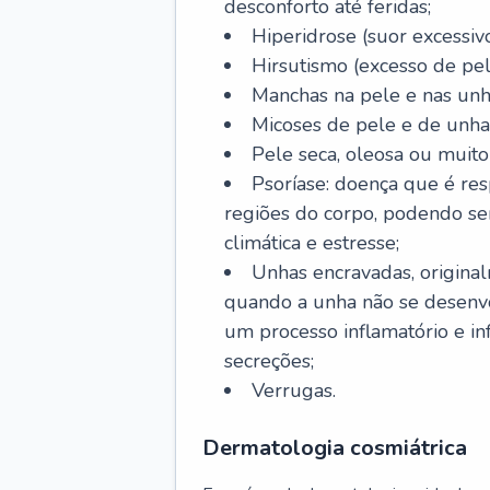
desconforto até feridas;
Hiperidrose (suor excessivo
Hirsutismo (excesso de pel
Manchas na pele e nas unh
Micoses de pele e de unha
Pele seca, oleosa ou muito 
Psoríase: doença que é re
regiões do corpo, podendo se
climática e estresse;
Unhas encravadas, origina
quando a unha não se desenvo
um processo inflamatório e i
secreções;
Verrugas.
Dermatologia cosmiátrica