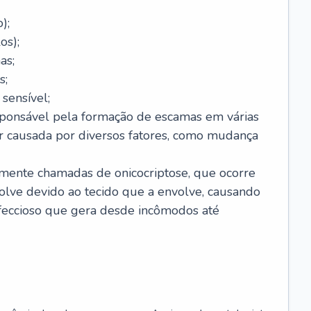
);
os);
as;
s;
sensível;
sponsável pela formação de escamas em várias
r causada por diversos fatores, como mudança
lmente chamadas de onicocriptose, que ocorre
lve devido ao tecido que a envolve, causando
nfeccioso que gera desde incômodos até