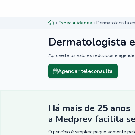
Menu lateral
Menu lateral
Especialidades
Dermatologista em
Dermatologista e
Aproveite os valores reduzidos e agende 
Agendar teleconsulta
Há mais de 25 anos
a Medprev facilita s
O princípio é simples: pague somente pelo