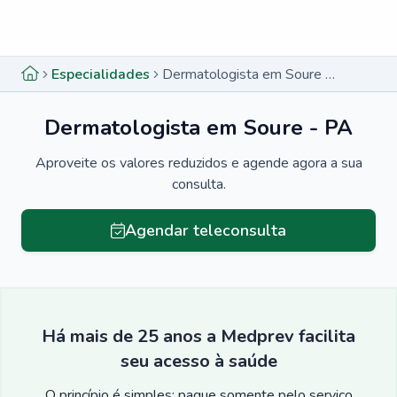
Menu lateral
Menu lateral
Especialidades
Dermatologista em Soure - PA
Dermatologista em Soure - PA
Aproveite os valores reduzidos e agende agora a sua
consulta.
Agendar teleconsulta
Há mais de 25 anos a Medprev facilita
seu acesso à saúde
O princípio é simples: pague somente pelo serviço