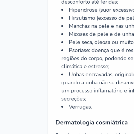
desconforto até feridas;
Hiperidrose (suor excessivo
Hirsutismo (excesso de pel
Manchas na pele e nas unh
Micoses de pele e de unha
Pele seca, oleosa ou muito 
Psoríase: doença que é re
regiões do corpo, podendo se
climática e estresse;
Unhas encravadas, origina
quando a unha não se desenvo
um processo inflamatório e i
secreções;
Verrugas.
Dermatologia cosmiátrica