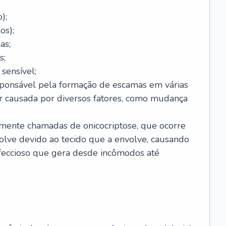
);
os);
as;
s;
sensível;
sponsável pela formação de escamas em várias
r causada por diversos fatores, como mudança
lmente chamadas de onicocriptose, que ocorre
lve devido ao tecido que a envolve, causando
nfeccioso que gera desde incômodos até