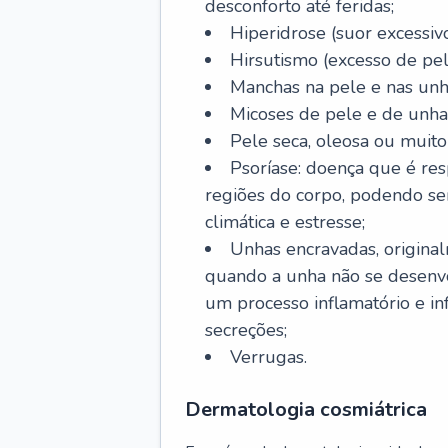
desconforto até feridas;
Hiperidrose (suor excessivo
Hirsutismo (excesso de pel
Manchas na pele e nas unh
Micoses de pele e de unha
Pele seca, oleosa ou muito 
Psoríase: doença que é re
regiões do corpo, podendo se
climática e estresse;
Unhas encravadas, origina
quando a unha não se desenvo
um processo inflamatório e i
secreções;
Verrugas.
Dermatologia cosmiátrica