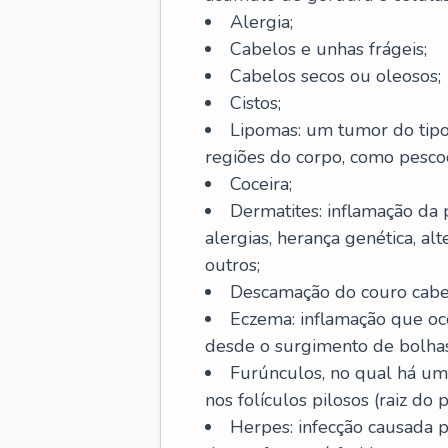
Alergia;
Cabelos e unhas frágeis;
Cabelos secos ou oleosos;
Cistos;
Lipomas: um tumor do tip
regiões do corpo, como pescoç
Coceira;
Dermatites: inflamação da 
alergias, herança genética, al
outros;
Descamação do couro cabel
Eczema: inflamação que oc
desde o surgimento de bolhas
Furúnculos, no qual há um
nos folículos pilosos (raiz do
Herpes: infecção causada 