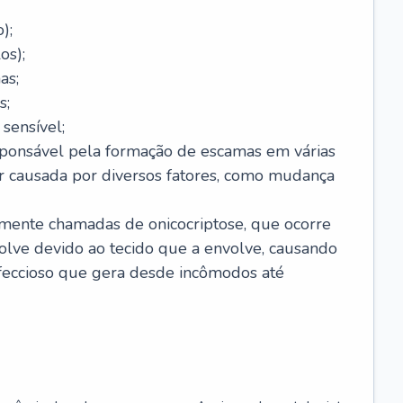
);
os);
as;
s;
sensível;
sponsável pela formação de escamas em várias
r causada por diversos fatores, como mudança
lmente chamadas de onicocriptose, que ocorre
lve devido ao tecido que a envolve, causando
nfeccioso que gera desde incômodos até