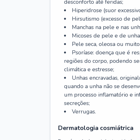
desconforto até feridas;
Hiperidrose (suor excessivo
Hirsutismo (excesso de pel
Manchas na pele e nas unh
Micoses de pele e de unha
Pele seca, oleosa ou muito 
Psoríase: doença que é re
regiões do corpo, podendo se
climática e estresse;
Unhas encravadas, origina
quando a unha não se desenvo
um processo inflamatório e i
secreções;
Verrugas.
Dermatologia cosmiátrica