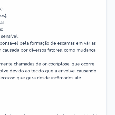
);
os);
as;
s;
sensível;
sponsável pela formação de escamas em várias
r causada por diversos fatores, como mudança
lmente chamadas de onicocriptose, que ocorre
lve devido ao tecido que a envolve, causando
nfeccioso que gera desde incômodos até