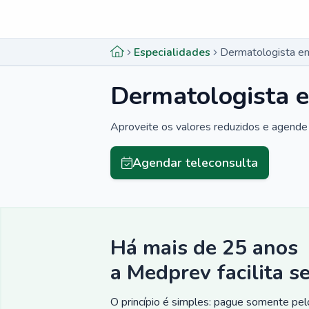
Menu lateral
Menu lateral
Especialidades
Dermatologista em
Dermatologista 
Aproveite os valores reduzidos e agende 
Agendar teleconsulta
Há mais de 25 anos
a Medprev facilita s
O princípio é simples: pague somente pelo