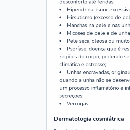
desconforto até feridas;
Hiperidrose (suor excessivo
Hirsutismo (excesso de pel
Manchas na pele e nas unh
Micoses de pele e de unha
Pele seca, oleosa ou muito 
Psoríase: doença que é re
regiões do corpo, podendo se
climática e estresse;
Unhas encravadas, origina
quando a unha não se desenvo
um processo inflamatório e i
secreções;
Verrugas.
Dermatologia cosmiátrica