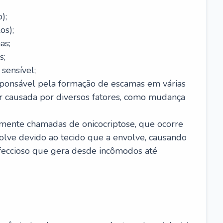
);
os);
as;
s;
sensível;
sponsável pela formação de escamas em várias
r causada por diversos fatores, como mudança
lmente chamadas de onicocriptose, que ocorre
lve devido ao tecido que a envolve, causando
nfeccioso que gera desde incômodos até