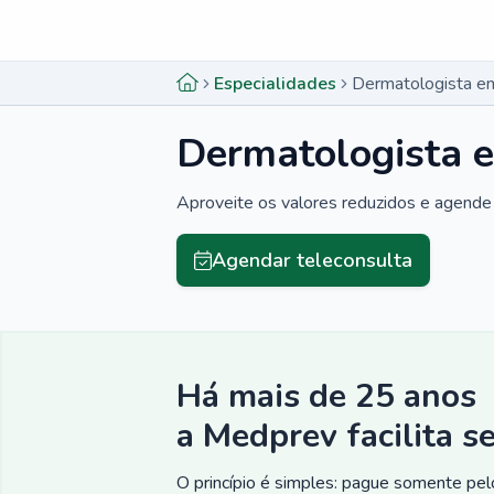
Menu lateral
Menu lateral
Especialidades
Dermatologista em
Dermatologista e
Aproveite os valores reduzidos e agende 
Agendar teleconsulta
Há mais de 25 anos
a Medprev facilita s
O princípio é simples: pague somente pelo