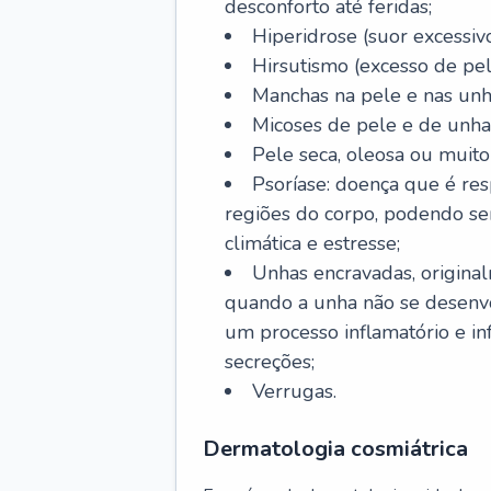
desconforto até feridas;
Hiperidrose (suor excessivo
Hirsutismo (excesso de pel
Manchas na pele e nas unh
Micoses de pele e de unha
Pele seca, oleosa ou muito 
Psoríase: doença que é re
regiões do corpo, podendo se
climática e estresse;
Unhas encravadas, origina
quando a unha não se desenvo
um processo inflamatório e i
secreções;
Verrugas.
Dermatologia cosmiátrica