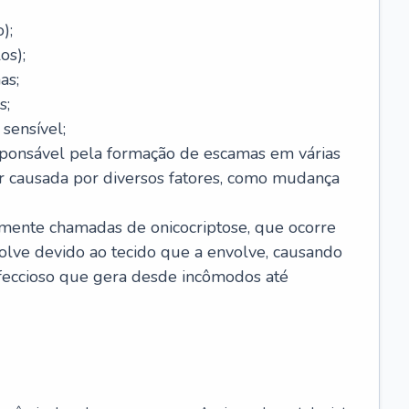
);
os);
as;
s;
sensível;
sponsável pela formação de escamas em várias
r causada por diversos fatores, como mudança
lmente chamadas de onicocriptose, que ocorre
lve devido ao tecido que a envolve, causando
nfeccioso que gera desde incômodos até