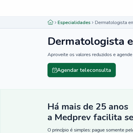
Menu lateral
Menu lateral
Especialidades
Dermatologista em
Dermatologista 
Aproveite os valores reduzidos e agende 
Agendar teleconsulta
Há mais de 25 anos
a Medprev facilita s
O princípio é simples: pague somente pelo