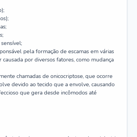
);
os);
as;
s;
sensível;
sponsável pela formação de escamas em várias
r causada por diversos fatores, como mudança
lmente chamadas de onicocriptose, que ocorre
lve devido ao tecido que a envolve, causando
nfeccioso que gera desde incômodos até