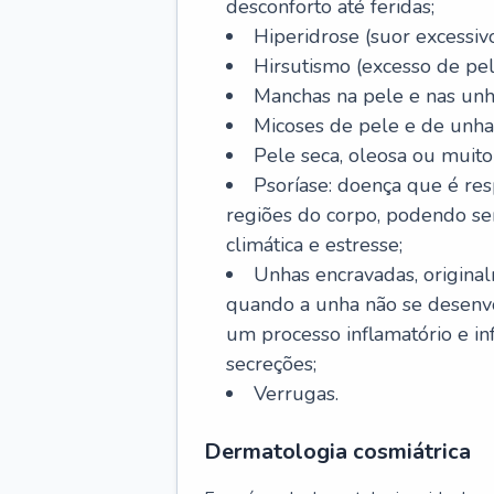
desconforto até feridas;
Hiperidrose (suor excessivo
Hirsutismo (excesso de pel
Manchas na pele e nas unh
Micoses de pele e de unha
Pele seca, oleosa ou muito 
Psoríase: doença que é re
regiões do corpo, podendo se
climática e estresse;
Unhas encravadas, origina
quando a unha não se desenvo
um processo inflamatório e i
secreções;
Verrugas.
Dermatologia cosmiátrica