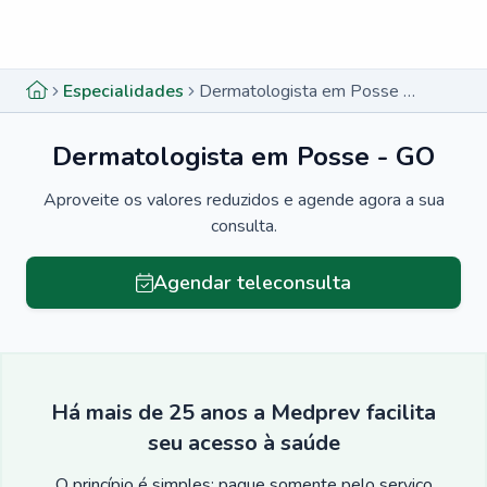
Menu lateral
Menu lateral
Especialidades
Dermatologista em Posse - GO
Dermatologista em Posse - GO
Aproveite os valores reduzidos e agende agora a sua
consulta.
Agendar teleconsulta
Há mais de 25 anos a Medprev facilita
seu acesso à saúde
O princípio é simples: pague somente pelo serviço