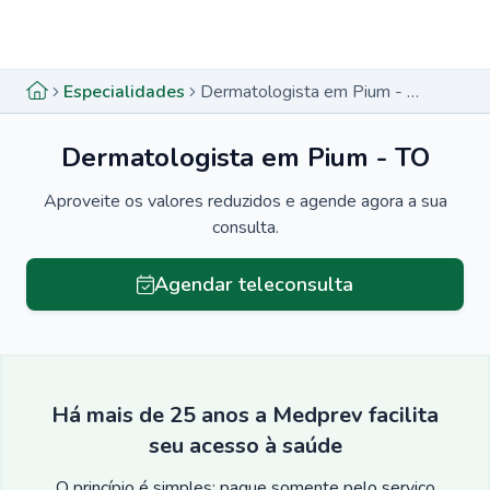
Menu lateral
Menu lateral
Especialidades
Dermatologista em Pium - TO
Dermatologista em Pium - TO
Aproveite os valores reduzidos e agende agora a sua
consulta.
Agendar teleconsulta
Há mais de 25 anos a Medprev facilita
seu acesso à saúde
O princípio é simples: pague somente pelo serviço