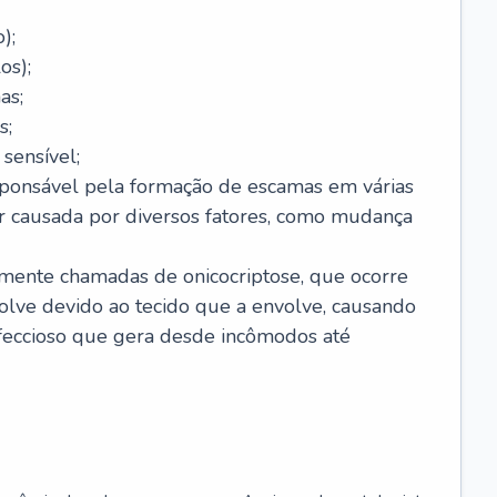
);
os);
as;
s;
sensível;
sponsável pela formação de escamas em várias
r causada por diversos fatores, como mudança
lmente chamadas de onicocriptose, que ocorre
lve devido ao tecido que a envolve, causando
nfeccioso que gera desde incômodos até