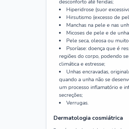
desconforto até feridas;
Hiperidrose (suor excessivo
Hirsutismo (excesso de pel
Manchas na pele e nas unh
Micoses de pele e de unha
Pele seca, oleosa ou muito 
Psoríase: doença que é re
regiões do corpo, podendo se
climática e estresse;
Unhas encravadas, origina
quando a unha não se desenvo
um processo inflamatório e i
secreções;
Verrugas.
Dermatologia cosmiátrica