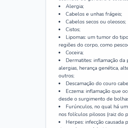
Alergia;
Cabelos e unhas frágeis;
Cabelos secos ou oleosos;
Cistos;
Lipomas: um tumor do tip
regiões do corpo, como pescoç
Coceira;
Dermatites: inflamação da 
alergias, herança genética, al
outros;
Descamação do couro cabel
Eczema: inflamação que oc
desde o surgimento de bolhas
Furúnculos, no qual há um
nos folículos pilosos (raiz do
Herpes: infecção causada 