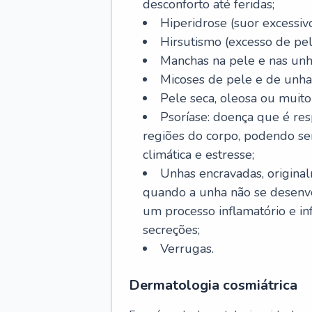
desconforto até feridas;
Hiperidrose (suor excessivo
Hirsutismo (excesso de pel
Manchas na pele e nas unh
Micoses de pele e de unha
Pele seca, oleosa ou muito 
Psoríase: doença que é re
regiões do corpo, podendo se
climática e estresse;
Unhas encravadas, origina
quando a unha não se desenvo
um processo inflamatório e i
secreções;
Verrugas.
Dermatologia cosmiátrica