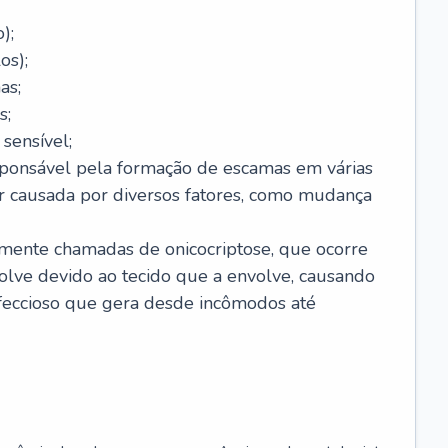
);
os);
as;
s;
sensível;
sponsável pela formação de escamas em várias
r causada por diversos fatores, como mudança
lmente chamadas de onicocriptose, que ocorre
lve devido ao tecido que a envolve, causando
nfeccioso que gera desde incômodos até