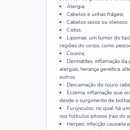
Alergia;
Cabelos e unhas frágeis;
Cabelos secos ou oleosos;
Cistos;
Lipomas: um tumor do tip
regiões do corpo, como pescoç
Coceira;
Dermatites: inflamação da 
alergias, herança genética, al
outros;
Descamação do couro cabel
Eczema: inflamação que oc
desde o surgimento de bolhas
Furúnculos, no qual há um
nos folículos pilosos (raiz do
Herpes: infecção causada 