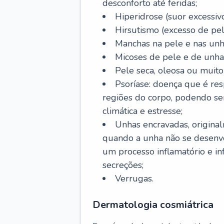
desconforto até feridas;
Hiperidrose (suor excessivo
Hirsutismo (excesso de pel
Manchas na pele e nas unh
Micoses de pele e de unha
Pele seca, oleosa ou muito 
Psoríase: doença que é re
regiões do corpo, podendo se
climática e estresse;
Unhas encravadas, origina
quando a unha não se desenvo
um processo inflamatório e i
secreções;
Verrugas.
Dermatologia cosmiátrica