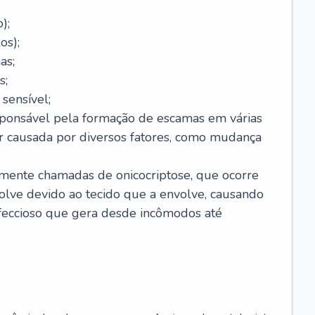
);
os);
as;
s;
sensível;
sponsável pela formação de escamas em várias
r causada por diversos fatores, como mudança
lmente chamadas de onicocriptose, que ocorre
lve devido ao tecido que a envolve, causando
nfeccioso que gera desde incômodos até