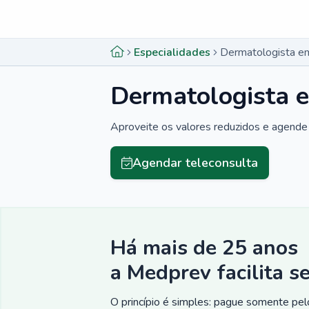
Menu lateral
Menu lateral
Especialidades
Dermatologista em
Dermatologista e
Aproveite os valores reduzidos e agende 
Agendar teleconsulta
Há mais de 25 anos
a Medprev facilita s
O princípio é simples: pague somente pelo