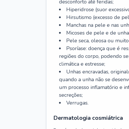
desconforto até feridas;
Hiperidrose (suor excessivo
Hirsutismo (excesso de pel
Manchas na pele e nas unh
Micoses de pele e de unha
Pele seca, oleosa ou muito 
Psoríase: doença que é re
regiões do corpo, podendo se
climática e estresse;
Unhas encravadas, origina
quando a unha não se desenvo
um processo inflamatório e i
secreções;
Verrugas.
Dermatologia cosmiátrica