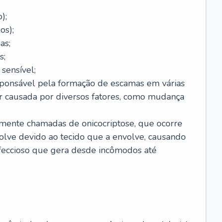
);
os);
as;
s;
sensível;
sponsável pela formação de escamas em várias
r causada por diversos fatores, como mudança
lmente chamadas de onicocriptose, que ocorre
lve devido ao tecido que a envolve, causando
nfeccioso que gera desde incômodos até