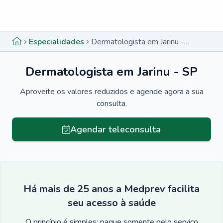
Menu lateral
Menu lateral
Especialidades
Dermatologista em Jarinu - SP
Dermatologista em Jarinu - SP
Aproveite os valores reduzidos e agende agora a sua
consulta.
Agendar teleconsulta
Há mais de 25 anos a Medprev facilita
seu acesso à saúde
O princípio é simples: pague somente pelo serviço