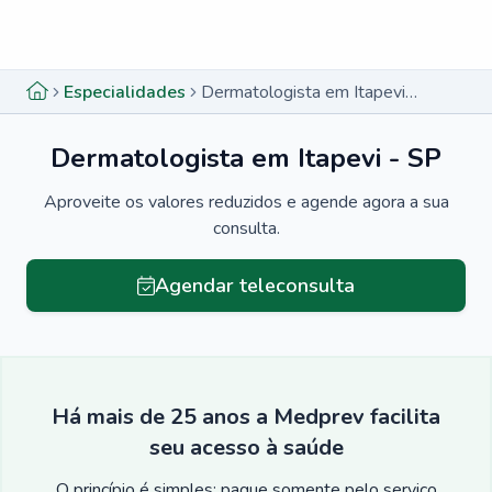
Menu lateral
Menu lateral
Especialidades
Dermatologista em Itapevi - SP
Dermatologista em Itapevi - SP
Aproveite os valores reduzidos e agende agora a sua
consulta.
Agendar teleconsulta
Há mais de 25 anos a Medprev facilita
seu acesso à saúde
O princípio é simples: pague somente pelo serviço