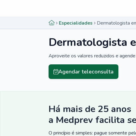
Menu lateral
Menu lateral
Especialidades
Dermatologista em
Dermatologista e
Aproveite os valores reduzidos e agende 
Agendar teleconsulta
Há mais de 25 anos
a Medprev facilita s
O princípio é simples: pague somente pelo