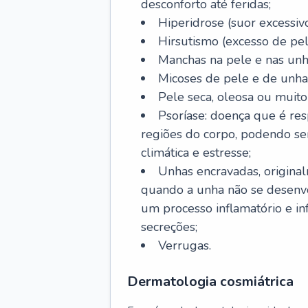
desconforto até feridas;
Hiperidrose (suor excessivo
Hirsutismo (excesso de pel
Manchas na pele e nas unh
Micoses de pele e de unha
Pele seca, oleosa ou muito 
Psoríase: doença que é re
regiões do corpo, podendo se
climática e estresse;
Unhas encravadas, origina
quando a unha não se desenvo
um processo inflamatório e i
secreções;
Verrugas.
Dermatologia cosmiátrica