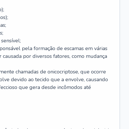
);
os);
as;
s;
sensível;
sponsável pela formação de escamas em várias
r causada por diversos fatores, como mudança
lmente chamadas de onicocriptose, que ocorre
lve devido ao tecido que a envolve, causando
nfeccioso que gera desde incômodos até