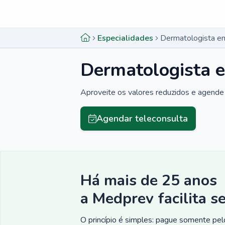
Menu lateral
Menu lateral
Especialidades
Dermatologista em
Dermatologista e
Aproveite os valores reduzidos e agende 
Agendar teleconsulta
Há mais de 25 anos
a Medprev facilita s
O princípio é simples: pague somente pelo