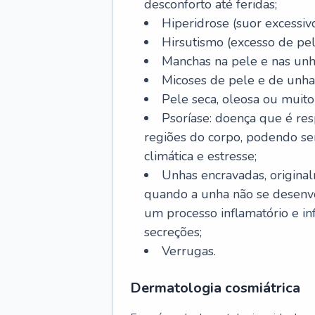
desconforto até feridas;
Hiperidrose (suor excessivo
Hirsutismo (excesso de pel
Manchas na pele e nas unh
Micoses de pele e de unha
Pele seca, oleosa ou muito 
Psoríase: doença que é re
regiões do corpo, podendo se
climática e estresse;
Unhas encravadas, origina
quando a unha não se desenvo
um processo inflamatório e i
secreções;
Verrugas.
Dermatologia cosmiátrica