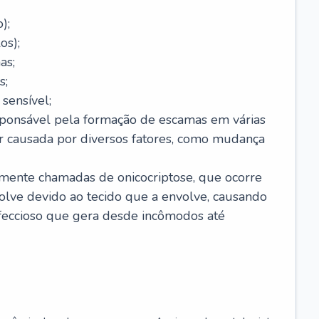
);
os);
as;
s;
sensível;
sponsável pela formação de escamas em várias
r causada por diversos fatores, como mudança
lmente chamadas de onicocriptose, que ocorre
lve devido ao tecido que a envolve, causando
nfeccioso que gera desde incômodos até