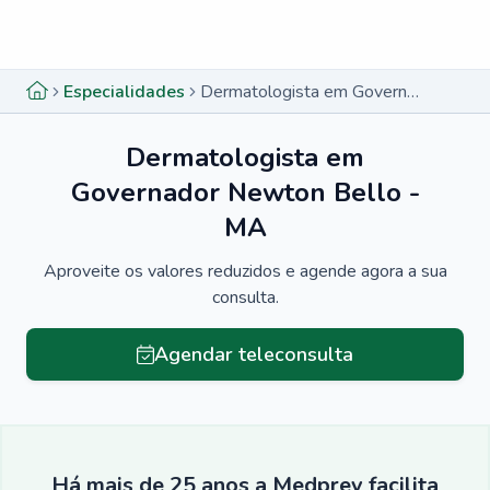
Menu lateral
Menu lateral
Especialidades
Dermatologista em Governador Newton Bello - MA
Dermatologista em
Governador Newton Bello -
MA
Aproveite os valores reduzidos e agende agora a sua
consulta.
Agendar teleconsulta
Há mais de 25 anos a Medprev facilita