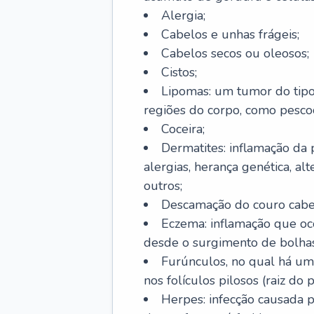
Alergia;
Cabelos e unhas frágeis;
Cabelos secos ou oleosos;
Cistos;
Lipomas: um tumor do tip
regiões do corpo, como pescoç
Coceira;
Dermatites: inflamação da 
alergias, herança genética, al
outros;
Descamação do couro cabel
Eczema: inflamação que oc
desde o surgimento de bolhas
Furúnculos, no qual há um
nos folículos pilosos (raiz do
Herpes: infecção causada 