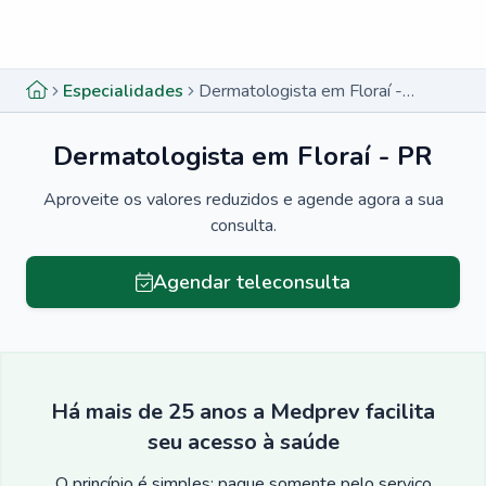
Menu lateral
Menu lateral
Especialidades
Dermatologista em Floraí - PR
Dermatologista em Floraí - PR
Aproveite os valores reduzidos e agende agora a sua
consulta.
Agendar teleconsulta
Há mais de 25 anos a Medprev facilita
seu acesso à saúde
O princípio é simples: pague somente pelo serviço