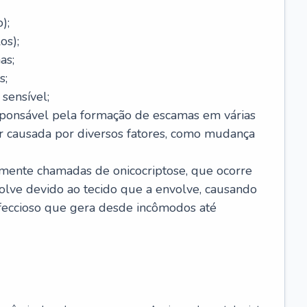
);
os);
as;
s;
sensível;
sponsável pela formação de escamas em várias
r causada por diversos fatores, como mudança
lmente chamadas de onicocriptose, que ocorre
lve devido ao tecido que a envolve, causando
nfeccioso que gera desde incômodos até