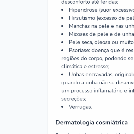
desconforto até feridas;
Hiperidrose (suor excessivo
Hirsutismo (excesso de pel
Manchas na pele e nas unh
Micoses de pele e de unha
Pele seca, oleosa ou muito 
Psoríase: doença que é re
regiões do corpo, podendo se
climática e estresse;
Unhas encravadas, origina
quando a unha não se desenvo
um processo inflamatório e i
secreções;
Verrugas.
Dermatologia cosmiátrica