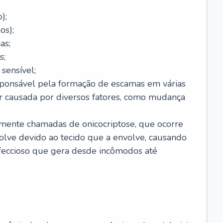
);
os);
as;
s;
sensível;
sponsável pela formação de escamas em várias
r causada por diversos fatores, como mudança
lmente chamadas de onicocriptose, que ocorre
lve devido ao tecido que a envolve, causando
nfeccioso que gera desde incômodos até