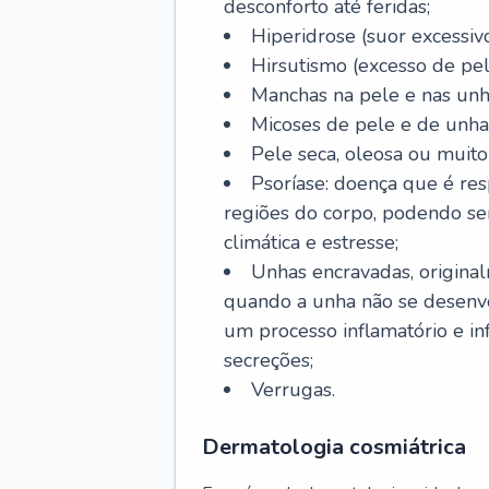
desconforto até feridas;
Hiperidrose (suor excessivo
Hirsutismo (excesso de pel
Manchas na pele e nas unh
Micoses de pele e de unha
Pele seca, oleosa ou muito 
Psoríase: doença que é re
regiões do corpo, podendo se
climática e estresse;
Unhas encravadas, origina
quando a unha não se desenvo
um processo inflamatório e i
secreções;
Verrugas.
Dermatologia cosmiátrica