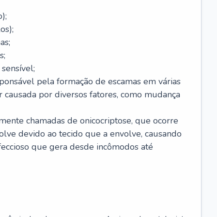
);
os);
as;
s;
sensível;
sponsável pela formação de escamas em várias
r causada por diversos fatores, como mudança
lmente chamadas de onicocriptose, que ocorre
lve devido ao tecido que a envolve, causando
nfeccioso que gera desde incômodos até