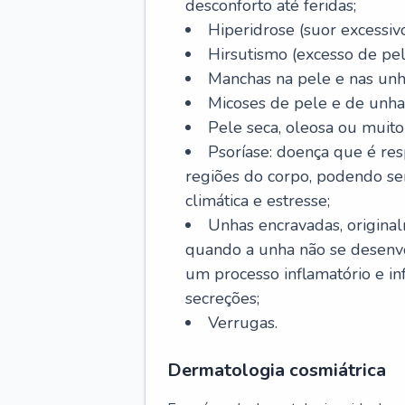
desconforto até feridas;
Hiperidrose (suor excessivo
Hirsutismo (excesso de pel
Manchas na pele e nas unh
Micoses de pele e de unha
Pele seca, oleosa ou muito 
Psoríase: doença que é re
regiões do corpo, podendo se
climática e estresse;
Unhas encravadas, origina
quando a unha não se desenvo
um processo inflamatório e i
secreções;
Verrugas.
Dermatologia cosmiátrica