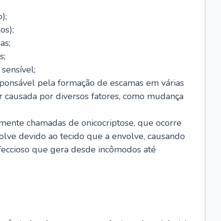
);
os);
as;
s;
sensível;
sponsável pela formação de escamas em várias
r causada por diversos fatores, como mudança
lmente chamadas de onicocriptose, que ocorre
lve devido ao tecido que a envolve, causando
nfeccioso que gera desde incômodos até