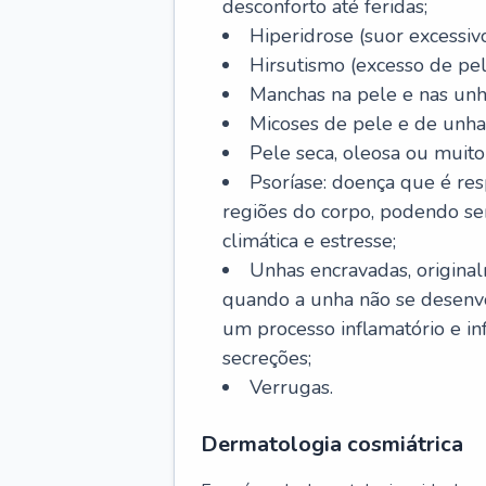
desconforto até feridas;
Hiperidrose (suor excessivo
Hirsutismo (excesso de pel
Manchas na pele e nas unh
Micoses de pele e de unha
Pele seca, oleosa ou muito 
Psoríase: doença que é re
regiões do corpo, podendo se
climática e estresse;
Unhas encravadas, origina
quando a unha não se desenvo
um processo inflamatório e i
secreções;
Verrugas.
Dermatologia cosmiátrica