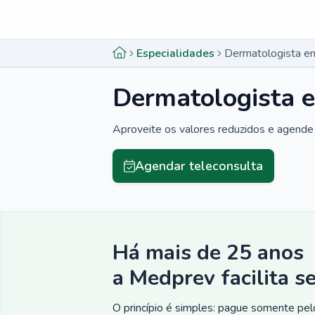
Menu lateral
Menu lateral
Especialidades
Dermatologista em
Dermatologista 
Aproveite os valores reduzidos e agende 
Agendar teleconsulta
Há mais de 25 anos
a Medprev facilita s
O princípio é simples: pague somente pelo