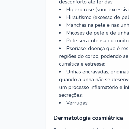
desconforto até feridas;
Hiperidrose (suor excessivo
Hirsutismo (excesso de pel
Manchas na pele e nas unh
Micoses de pele e de unha
Pele seca, oleosa ou muito 
Psoríase: doença que é re
regiões do corpo, podendo se
climática e estresse;
Unhas encravadas, origina
quando a unha não se desenvo
um processo inflamatório e i
secreções;
Verrugas.
Dermatologia cosmiátrica