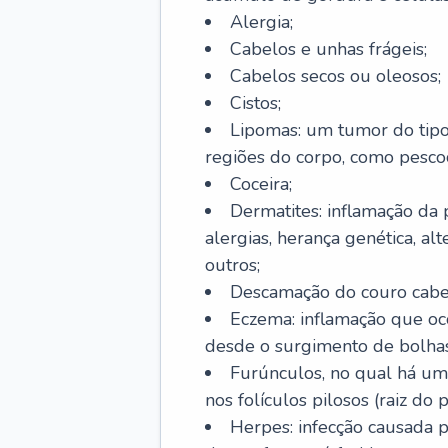
Alergia;
Cabelos e unhas frágeis;
Cabelos secos ou oleosos;
Cistos;
Lipomas: um tumor do tip
regiões do corpo, como pescoç
Coceira;
Dermatites: inflamação da 
alergias, herança genética, al
outros;
Descamação do couro cabel
Eczema: inflamação que oc
desde o surgimento de bolhas
Furúnculos, no qual há um
nos folículos pilosos (raiz do
Herpes: infecção causada 