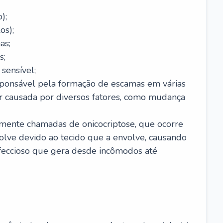
);
os);
as;
s;
sensível;
sponsável pela formação de escamas em várias
r causada por diversos fatores, como mudança
lmente chamadas de onicocriptose, que ocorre
lve devido ao tecido que a envolve, causando
nfeccioso que gera desde incômodos até