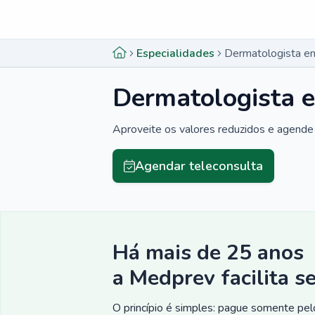
Menu lateral
Menu lateral
Especialidades
Dermatologista em
Dermatologista e
Aproveite os valores reduzidos e agende 
Agendar teleconsulta
Há mais de 25 anos
a Medprev facilita s
O princípio é simples: pague somente pelo