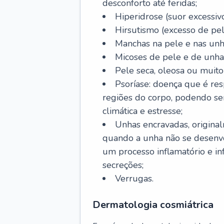
desconforto até feridas;
Hiperidrose (suor excessivo
Hirsutismo (excesso de pel
Manchas na pele e nas unh
Micoses de pele e de unha
Pele seca, oleosa ou muito 
Psoríase: doença que é re
regiões do corpo, podendo se
climática e estresse;
Unhas encravadas, origina
quando a unha não se desenvo
um processo inflamatório e i
secreções;
Verrugas.
Dermatologia cosmiátrica