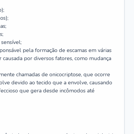
);
os);
as;
s;
sensível;
sponsável pela formação de escamas em várias
r causada por diversos fatores, como mudança
lmente chamadas de onicocriptose, que ocorre
lve devido ao tecido que a envolve, causando
nfeccioso que gera desde incômodos até