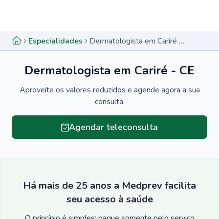
Menu lateral
Menu lateral
Especialidades
Dermatologista em Cariré - CE
Dermatologista em Cariré - CE
Aproveite os valores reduzidos e agende agora a sua
consulta.
Agendar teleconsulta
Há mais de 25 anos a Medprev facilita
seu acesso à saúde
O princípio é simples: pague somente pelo serviço