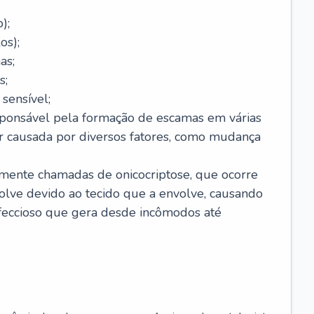
);
os);
as;
s;
sensível;
sponsável pela formação de escamas em várias
r causada por diversos fatores, como mudança
lmente chamadas de onicocriptose, que ocorre
lve devido ao tecido que a envolve, causando
nfeccioso que gera desde incômodos até