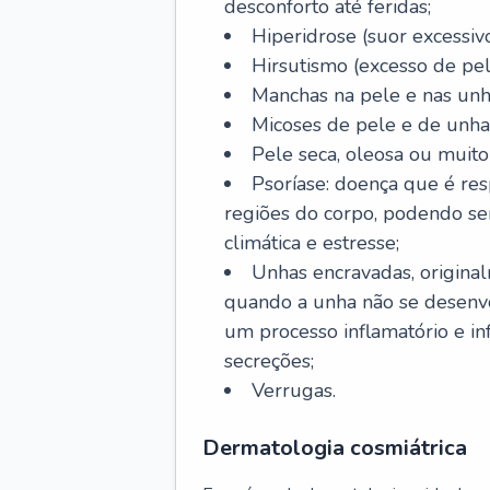
desconforto até feridas;
Hiperidrose (suor excessivo
Hirsutismo (excesso de pel
Manchas na pele e nas unh
Micoses de pele e de unha
Pele seca, oleosa ou muito 
Psoríase: doença que é re
regiões do corpo, podendo se
climática e estresse;
Unhas encravadas, origina
quando a unha não se desenvo
um processo inflamatório e i
secreções;
Verrugas.
Dermatologia cosmiátrica