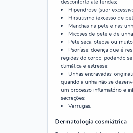
desconforto até feridas;
Hiperidrose (suor excessivo
Hirsutismo (excesso de pel
Manchas na pele e nas unh
Micoses de pele e de unha
Pele seca, oleosa ou muito 
Psoríase: doença que é re
regiões do corpo, podendo se
climática e estresse;
Unhas encravadas, origina
quando a unha não se desenvo
um processo inflamatório e i
secreções;
Verrugas.
Dermatologia cosmiátrica