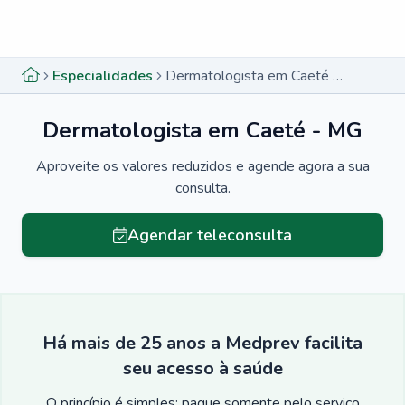
Menu lateral
Menu lateral
Especialidades
Dermatologista em Caeté - MG
Dermatologista em Caeté - MG
Aproveite os valores reduzidos e agende agora a sua
consulta.
Agendar teleconsulta
Há mais de 25 anos a Medprev facilita
seu acesso à saúde
O princípio é simples: pague somente pelo serviço